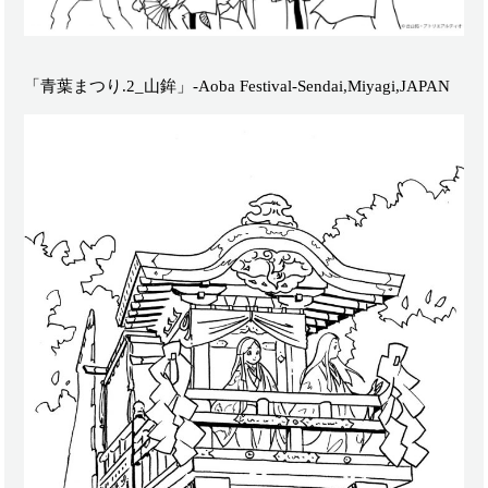
「青葉まつり.2_山鉾」-Aoba Festival-Sendai,Miyagi,JAPAN