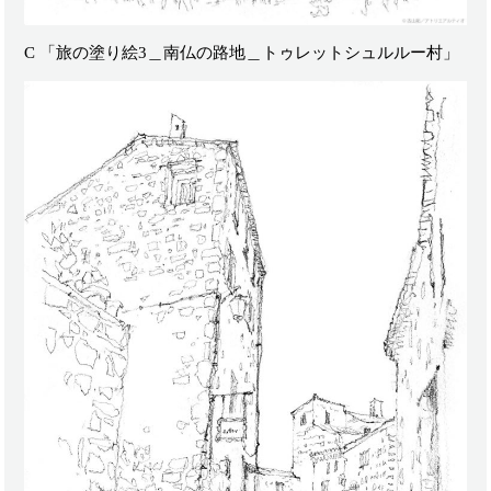
C 「旅の塗り絵3＿南仏の路地＿トゥレットシュルルー村」