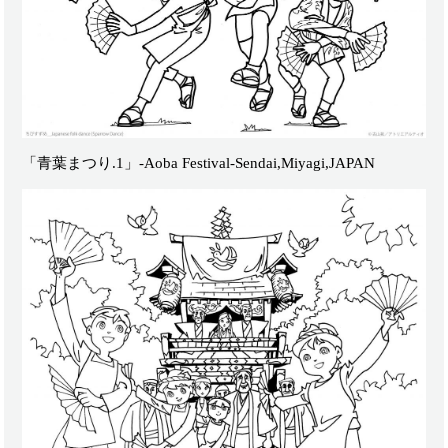
「青葉まつり.1」-Aoba Festival-Sendai,Miyagi,JAPAN