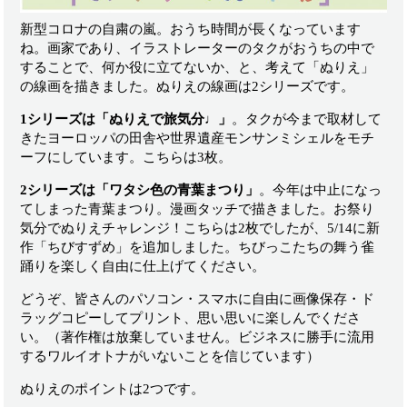
新型コロナの自粛の嵐。おうち時間が長くなっています
ね。画家であり、イラストレーターのタクがおうちの中で
することで、何か役に立てないか、と、考えて「ぬりえ」
の線画を描きました。ぬりえの線画は2シリーズです。
1シリーズは「ぬりえで旅気分♩」
。タクが今まで取材して
きたヨーロッパの田舎や世界遺産モンサンミシェルをモチ
ーフにしています。こちらは3枚。
2シリーズは「ワタシ色の青葉まつり」
。今年は中止になっ
てしまった青葉まつり。漫画タッチで描きました。お祭り
気分でぬりえチャレンジ！こちらは2枚でしたが、5/14に新
作「ちびすずめ」を追加しました。ちびっこたちの舞う雀
踊りを楽しく自由に仕上げてください。
どうぞ、皆さんのパソコン・スマホに自由に画像保存・ド
ラッグコピーしてプリント、思い思いに楽しんでくださ
い。（著作権は放棄していません。ビジネスに勝手に流用
するワルイオトナがいないことを信じています）
ぬりえのポイントは2つです。