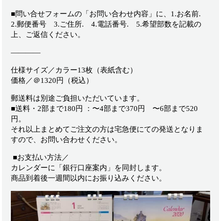
■問い合せフォームの「お問い合わせ内容」に、
1.
お名前
.
2.
郵便番号
3.
ご住所
. 4.
電話番号
. 5.
希望部数を記載の
上、ご返信ください。
————
仕様サイズ／カラー
13
枚（表紙含む）
価格／＠
1320
円（税込）
郵送料は別途ご負担いただいています。
■送料・2部まで180円 ：〜
4
部まで
370
円 〜
6
部まで
520
円。
それ以上まとめてご注文の方は宅急便にての発送となりま
すので、お問い合わせください。
■お支払い方法／
カレンダーに「銀行口座案内」を同封します。
商品到着後一週間以内にお振り込みください。