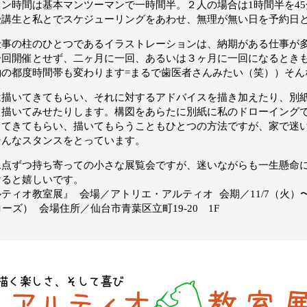
ン時間は基本マンツーマンで一時間半。２人の場合は1時間半を45
受講生と私とでスケジューリングをあわせ、無理が無い日を予約日
仕事の柱のひとつであるイラストレーションは、納期がある仕事が
一回開催とせず、二ヶ月に一回、あるいは３ヶ月に一回になるとき
約の都度時間帯も変わります=まるで歯医者さんみたい（笑））そん
は描いてきてもらい、それに対するアドバイスを描き加えたり、別
と描いてみせたりします。構図をあらたに別紙に私のドローイング
ってきてもらい、描いてもらうこともひとつの方法ですが、家で迷
そんなスタンスをとっています。
二点ずつ持ち寄っての小さな展覧会ですが、迷いながらも一生懸命
けると嬉しいです。
ティオ教室展』 会場／アトリエ・アルティオ 会期／11/7（火）〜11
ローズ） 会場住所／仙台市青葉区立町19-20 1F