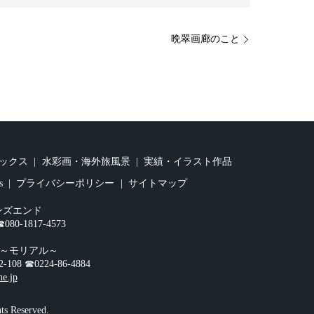
晩翠画廊のこと
ックス
水彩画・海外旅風景
実績・イラスト作品
s
プライバシーポリシー
サイトマップ
ンズエンド
0-1817-4573
オ～モリアル～
☎︎0224-86-4884
ne.jp
 Reserved.