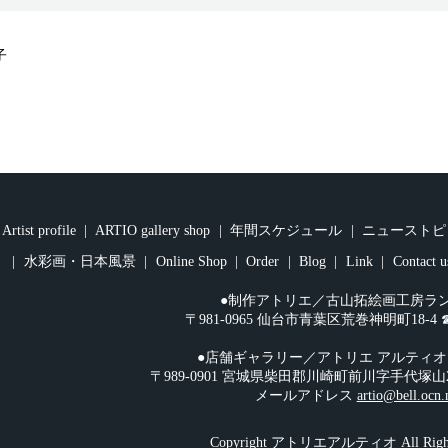
子
Artist profile
ARTIO gallery shop
年間スケジュール
ニューストピ
水彩画・日本風景
Online Shop
Order
Blog
Link
Contact u
●制作アトリエ／古山拓絵画工房ラ
〒981-0965 仙台市青葉区荒巻神明町18-4 ☎︎08
●店舗ギャラリー／アトリエ アルティ
〒989-0901 宮城県柴田郡川崎町前川字手代塚山2-108 
メールアドレス
artio@bell.ocn.
Copyright アトリエアルティオ All Rights