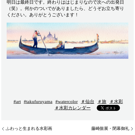
明日は最終日です。終わりははじまりなので次への出発日
（笑）。何かのついでがありましたら、どうぞお立ち寄り
ください。ありがとうございます！
#art
#takufuruyama
#watercolor
＃仙台
＃旅
＃水彩
＃水彩カレンダー
ふわっと生まれる水彩画
藤崎個展・閉幕御礼