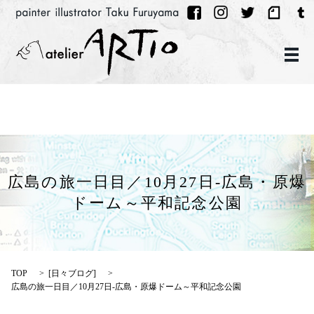
メ
広島の旅一日目／10月27日-広島・原爆
ドーム～平和記念公園
TOP
[
日々ブログ
]
広島の旅一日目／10月27日-広島・原爆ドーム～平和記念公園