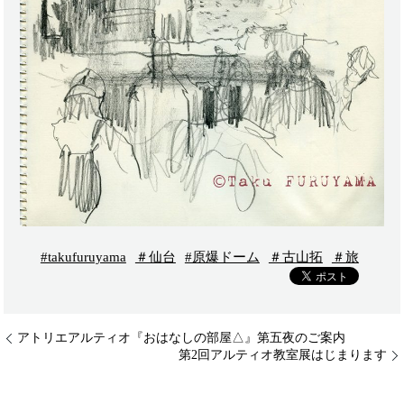
#takufuruyama
＃仙台
#原爆ドーム
＃古山拓
＃旅
アトリエアルティオ『おはなしの部屋△』第五夜のご案内
第2回アルティオ教室展はじまります