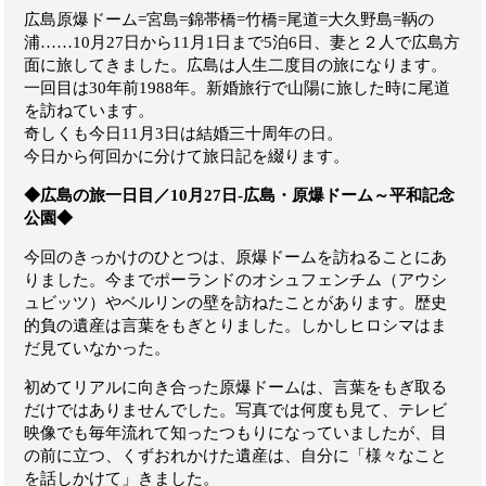
広島原爆ドーム=宮島=錦帯橋=竹橋=尾道=大久野島=鞆の
浦……10月27日から11月1日まで5泊6日、妻と２人で広島方
面に旅してきました。広島は人生二度目の旅になります。
一回目は30年前1988年。新婚旅行で山陽に旅した時に尾道
を訪ねています。
奇しくも今日11月3日は結婚三十周年の日。
今日から何回かに分けて旅日記を綴ります。
◆広島の旅一日目／10月27日-広島・原爆ドーム～平和記念
公園◆
今回のきっかけのひとつは、原爆ドームを訪ねることにあ
りました。今までポーランドのオシュフェンチム（アウシ
ュビッツ）やベルリンの壁を訪ねたことがあります。歴史
的負の遺産は言葉をもぎとりました。しかしヒロシマはま
だ見ていなかった。
初めてリアルに向き合った原爆ドームは、言葉をもぎ取る
だけではありませんでした。写真では何度も見て、テレビ
映像でも毎年流れて知ったつもりになっていましたが、目
の前に立つ、くずおれかけた遺産は、自分に「様々なこと
を話しかけて」きました。