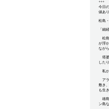
+++
今日
値あ
松島
「細
松島
が浮
なが
塔婆
した
私が
アラ
敷き
も生
雄島
ン島