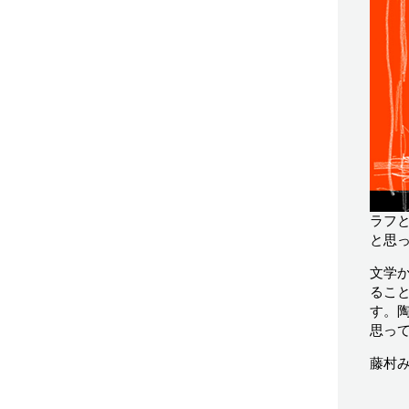
ラフ
と思
文学
るこ
す。
思っ
藤村み