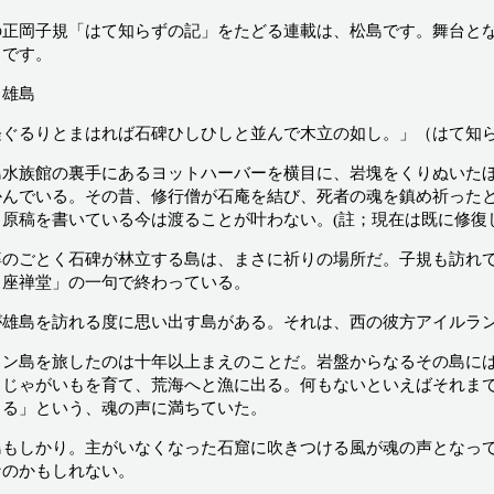
の正岡子規「はて知らずの記」をたどる連載は、松島です。舞台と
りです。
・雄島
経ぐるりとまはれば石碑ひしひしと並んで木立の如し。」（はて知
水族館の裏手にあるヨットハーバーを横目に、岩塊をくりぬいたほ
かんでいる。その昔、修行僧が石庵を結び、死者の魂を鎮め祈った
ら原稿を書いている今は渡ることが叶わない。(註；現在は既に修復
のごとく石碑が林立する島は、まさに祈りの場所だ。子規も訪れて
り座禅堂」の一句で終わっている。
雄島を訪れる度に思い出す島がある。それは、西の彼方アイルラン
ン島を旅したのは十年以上まえのことだ。岩盤からなるその島には
、じゃがいもを育て、荒海へと漁に出る。何もないといえばそれま
きる」という、魂の声に満ちていた。
もしかり。主がいなくなった石窟に吹きつける風が魂の声となって
なのかもしれない。