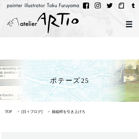
メ
ポテーズ25
TOP
[
日々ブログ
]
操縦桿を引き上げろ