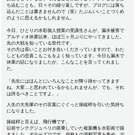
ち込むことも。日々その繰り返しですが、ブログには落ち
込んだことは書きませんので（笑）たぶんいいことづくめ
のように思えるかもしれません。
今日、ひとりの水彩個人授業の受講生さんが、漏水被害で
アルティオ休業以来、ほぼ三ヶ月ぶりにやってきました。
先の大戦を知っている世代です。
その方は長いことお付き合いくださっていますので、わた
しどもの悲喜こもごもをよく知っています。今日も漏水で
休業の話になりましたが、こんなことを言ってくれまし
た。
「先生にはほんとにいろんなことが降り掛かってきます
ね。大変…と思われているかもしれませんが、でも、それ
は誇るべきことですよ。」
人生の大先輩のその言葉にぐぐっと操縦桿を引いた気持ち
になりました。
操縦桿と言えば、飛行機です。
以前サンテグジュペリの搭乗していた複葉機を水彩画で描
きました。ポテーズ25です。何枚もの資料写真を集め、デ