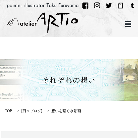
メ
それぞれの想い
TOP
[
日々ブログ
]
想いを繋ぐ水彩画