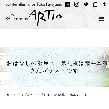
メ
「おはなしの部屋△」第九夜は荒井真澄
さんがゲストです
TOP
[
日々ブログ
]
「おはなしの部屋△」第九夜のご案内