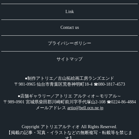
Link
Contact us
プライバシーポリシー
サイトマップ
●制作アトリエ／古山拓絵画工房ランズエンド
〒981-0965 仙台市青葉区荒巻神明町18-4 ☎︎080-1817-4573
●店舗ギャラリー／アトリエ アルティオ～モリアル～
〒989-0901 宮城県柴田郡川崎町前川字手代塚山2-108 ☎︎0224-86-4884
メールアドレス
artio@bell.ocn.ne.jp
Copyright アトリエアルティオ All Rights Reserved.
【掲載の記事・写真・イラストなどの無断複写・転載等を禁じま
す】