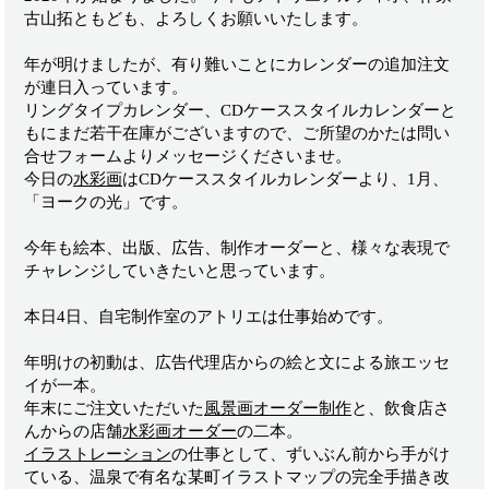
古山拓ともども、よろしくお願いいたします。
年が明けましたが、有り難いことにカレンダーの追加注文
が連日入っています。
リングタイプカレンダー、CDケーススタイルカレンダーと
もにまだ若干在庫がございますので、ご所望のかたは問い
合せフォームよりメッセージくださいませ。
今日の
水彩画
はCDケーススタイルカレンダーより、1月、
「ヨークの光」です。
今年も絵本、出版、広告、制作オーダーと、様々な表現で
チャレンジしていきたいと思っています。
本日4日、自宅制作室のアトリエは仕事始めです。
年明けの初動は、広告代理店からの絵と文による旅エッセ
イが一本。
年末にご注文いただいた
風景画オーダー制作
と、飲食店さ
んからの店舗
水彩画オーダー
の二本。
イラストレーション
の仕事として、ずいぶん前から手がけ
ている、温泉で有名な某町イラストマップの完全手描き改