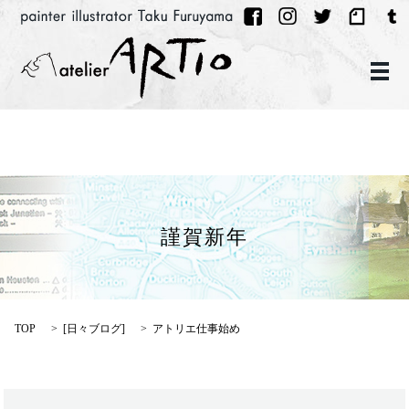
メ
謹賀新年
TOP
[
日々ブログ
]
アトリエ仕事始め