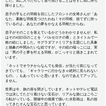
した。気に入ったらしく放り投げることはせずに宿に持ち
帰りました。
息子の手もとの羽根を目にしたフロントの女将さんが「あ
なた、素敵な羽根見つけたわね！その羽根、捨てずに持っ
ているのよ。あなたの夢をかなえる羽根だからね」
息子がそのことを覚えているかどうかわかりませんが、私
はその4泊5日のことを「バルセロナの夜」とタイトルで一
枚の絵にしました。サグラダファミリアを主題にした具象
と抽象の中間みたいな絵ですが、その絵の端っこには、実
は「男の子と夢を叶える羽根」がこっそりと描きこまれて
います。
「ネットでオウチからなんでも発信」が当たり前になって
きていても、「ギャラリーに行かなきゃ絶対に見られない
もの。」もあっていいと思います。なのであえてアップし
ません。
世界は今、旅の扉を閉ざしています。ネットやテレビ電話
では決してたどり着けない宝石が、リアルな旅にはごろご
ろ転がっている。開催中の個展で描いた水彩画は、私の拾
ってきたそんな宝石だと思っています。