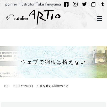
メ
ウェブで羽根は拾えない
TOP
[
日々ブログ
]
夢を叶える羽根のこと