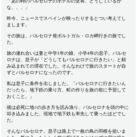
「あの時のバルセロナのホテルの女将、どうしているか
な、、、」
昨今、ニュースでスペインが映ったりするとつい考えてし
まします。
その旅は、バルセロナ発ポルトガル・ロカ岬行きの旅でし
た。
旅の連れ合いは妻と中学1年の娘、小学4年の息子。バルセ
ロナは、息子が「どうしてもバルセロナに行きたい」と頼
み込まれての滞在でした。そんなわけで旅のスタートが自
ずとバルセロナになったのです。
私は息子に条件を出しました。「バルセロナに行きたいん
だったら、地下鉄の乗り方、町の作りを旅の前に予習して
おくこと。」
彼は必死に地○の歩き方を読み漁り、バルセロナを頭の中に
叩き込みました。現地で地下鉄も率先して乗ったほどでし
た。
そんなバルセロナ。息子は路上で一枚の鳥の羽根を拾いま