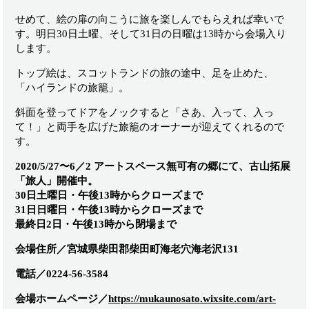
せめて、絵の扉の向こうに旅を楽しんでもらえれば幸いで
す。明日30日土曜、そして31日の日曜は13時から会場入り
します。
トップ絵は、スコットランドの旅の途中、足を止めた、
「ハイランドの旅籠」。
斜面を登ってドアをノックすると「さあ、入って、入っ
て！」と両手を広げた旅籠のオーナーが迎えてくれるので
す。
2020/5/27〜6／2 アートスペース無可有の郷にて、古山拓展
「旅人」開催中。
30日土曜日・午後13時からクローズまで
31日日曜日・午後13時からクローズまで
最終日2日・午後13時から閉場まで
会場住所／宮城県柴田郡柴田町海老穴海老沢131
電話／0224-56-3584
会場ホームページ／
https://mukaunosato.wixsite.com/art-