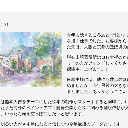
12-31
今年も残すところあと1日とな
を描く仕事でした。お客様から
た先は、大阪と京都のほぼ境の
現在山崎蒸留所はコロナ禍のた
リーの方がアテンドしてくださ
感謝申し上げます。）
依頼主様には、他にも数点の蒸
めましたが、今年最後の大きな
まりました。ありがとうござい
けは熊本人吉をテーマにした絵本の制作がスタートすると同時に、
はたまた海外のペイントアプリ開発企業から絵に関わる翻訳依頼が
て、いったん頭を空っぽにしたいと思います。
や明るい光がさす年になると信じつつ今年最後のブログとします。