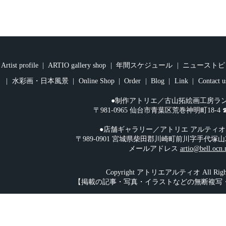
Artist profile
ARTIO gallery shop
年間スケジュール
ニューストピ
水彩画・日本風景
Online Shop
Order
Blog
Link
Contact u
●制作アトリエ／古山拓絵画工房ラ
〒981-0965 仙台市青葉区荒巻神明町18-4 ☎︎08
●店舗ギャラリー／アトリエ アルティ
〒989-0901 宮城県柴田郡川崎町前川字手代塚山2-108 
メールアドレス
artio@bell.ocn.
Copyright アトリエアルティオ All Rights
【掲載の記事・写真・イラストなどの無断複写