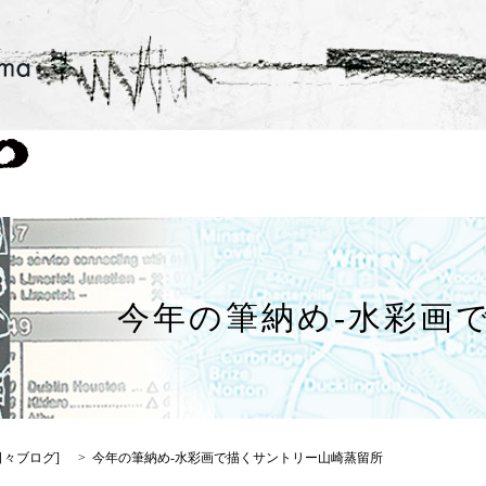
今年の筆納め-水彩画
日々ブログ
]
今年の筆納め-水彩画で描くサントリー山崎蒸留所