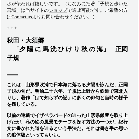
さが伝われば嬉しいです。（ちなみに拙著「子規と歩いた
宮城」は当サイトの
ショップ
で通販可能です。ご希望の方
は
Contact us
よりお問い合わせください。）
+ + +
秋田・大須郷
「夕 陽 に 馬 洗 ひ け り 秋 の 海」 正岡
子規
これは、山形県吹浦で日本海に落ちる夕陽を詠んだ、正岡
子規の句だ。
明治二十六年、子規は上野から鉄道で東北入
りし、著作「はて知らずの記」に多くの俳句と当時の様子
を残している。
以前の連載でイザベラバードの辿った山形県飯豊を取り上
げたが、私の絵の風景モチーフを探す方法の一つが、紀行
文に書かれた道を辿るという手法だ。
それは書き手の思い
の追体験といってもいい。