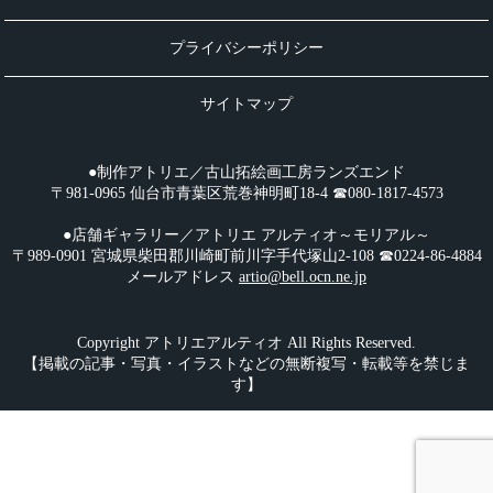
プライバシーポリシー
サイトマップ
●制作アトリエ／古山拓絵画工房ランズエンド
〒981-0965 仙台市青葉区荒巻神明町18-4 ☎︎080-1817-4573
●店舗ギャラリー／アトリエ アルティオ～モリアル～
〒989-0901 宮城県柴田郡川崎町前川字手代塚山2-108 ☎︎0224-86-4884
メールアドレス
artio@bell.ocn.ne.jp
Copyright アトリエアルティオ All Rights Reserved.
【掲載の記事・写真・イラストなどの無断複写・転載等を禁じま
す】