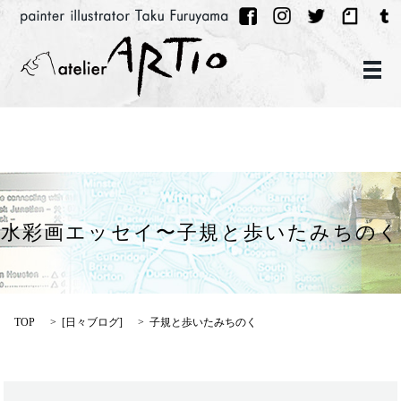
メ
水彩画エッセイ〜子規と歩いたみちのく
TOP
[
日々ブログ
]
子規と歩いたみちのく