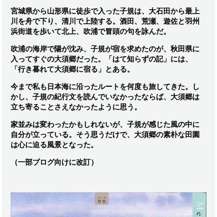
宮城県から山形県に徒歩で入った子規は、大石田から最上
川を舟で下り、清川で上陸する。酒田、荒瀬、遊佐と羽州
浜街道を歩いて北上、吹浦で冒頭の句を詠んだ。
吹浦の海岸で陽が沈み、子規が宿を求めたのが、秋田県に
入ってすぐの大須郷だった。「はて知らずの記」には、
「行き暮れて大須郷に宿る」とある。
今まで私も日本海に沿ったルートを何度も旅してきた。し
かし、子規の紀行文を読んでいなかったならば、大須郷は
立ち寄ることさえなかったように思う。
家並みは変わったかもしれないが、子規が感じた風の中に
自分が立っている。そう思うだけで、大須郷の素朴な田園
は心に迫る風景となった。
（一部ブログ向けに改訂）