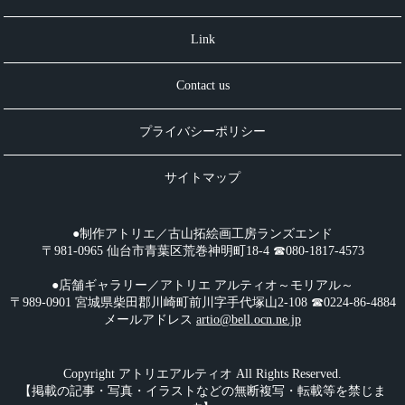
Link
Contact us
プライバシーポリシー
サイトマップ
●制作アトリエ／古山拓絵画工房ランズエンド
〒981-0965 仙台市青葉区荒巻神明町18-4 ☎︎080-1817-4573
●店舗ギャラリー／アトリエ アルティオ～モリアル～
〒989-0901 宮城県柴田郡川崎町前川字手代塚山2-108 ☎︎0224-86-4884
メールアドレス
artio@bell.ocn.ne.jp
Copyright アトリエアルティオ All Rights Reserved.
【掲載の記事・写真・イラストなどの無断複写・転載等を禁じま