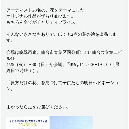
アーティスト28名の、花をテーマにした
オリジナル作品がずらり並びます。
もちろん全てがチャリティプライス。
そんないきさつもありで、ぼくも2点の花の絵を出品しま
す。
会場は晩翠画廊。仙台市青葉区国分町1-8-14仙台共立第二ビ
ル1F
4/25（火）〜30（日）が会期、回廊は11：00〜19：00（最
終日17時終了）。
「貴方だけの花」を見つけて子供たちの明日へドネーショ
ン。
よかったら足をお運びください。