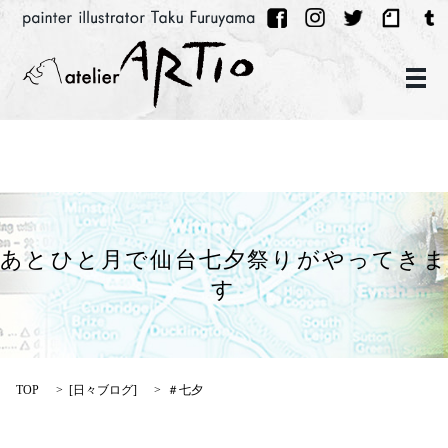
メ
あとひと月で仙台七夕祭りがやってきま
す
TOP
[
日々ブログ
]
＃七夕