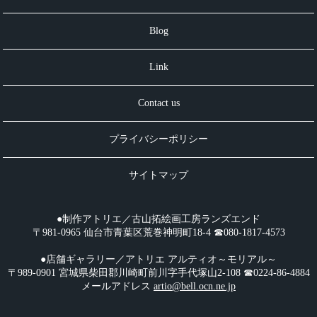
Blog
Link
Contact us
プライバシーポリシー
サイトマップ
●制作アトリエ／古山拓絵画工房ランズエンド
〒981-0965 仙台市青葉区荒巻神明町18-4 ☎︎080-1817-4573
●店舗ギャラリー／アトリエ アルティオ～モリアル～
〒989-0901 宮城県柴田郡川崎町前川字手代塚山2-108 ☎︎0224-86-4884
メールアドレス
artio@bell.ocn.ne.jp