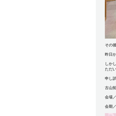
その
昨日
しか
ただ
申し
古山
会場
会期／