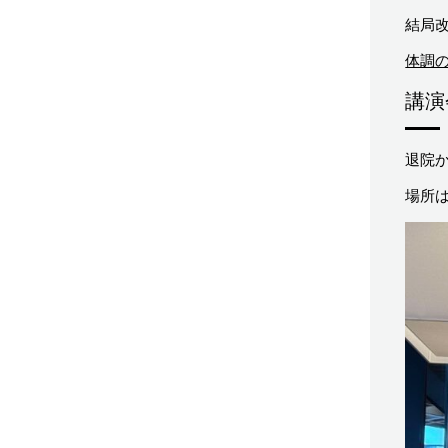
結局
体調の
講演
退院
場所