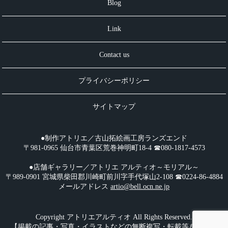
Blog
Link
Contact us
プライバシーポリシー
サイトマップ
●制作アトリエ／古山拓絵画工房ランズエンド
〒981-0965 仙台市青葉区荒巻神明町18-4 ☎︎080-1817-4573
●店舗ギャラリー／アトリエ アルティオ～モリアル～
〒989-0901 宮城県柴田郡川崎町前川字手代塚山2-108 ☎︎0224-86-4884
メールアドレス
artio@bell.ocn.ne.jp
Copyright アトリエアルティオ All Rights Reserved.
【掲載の記事・写真・イラストなどの無断複写・転載等を禁じま