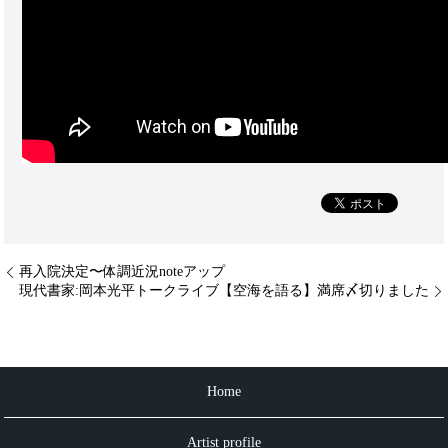
再入院決定〜体調近況noteアップ
現代書家:岡本光平トークライブ【空海を語る】満席〆切りました
Home
Artist profile