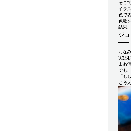
そこ
イラ
色で
色数
結果
ジョ
ちな
実は
まあ
でも
「も
と考