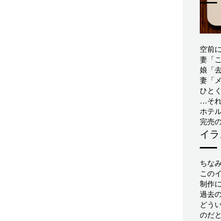
空前
妻「
娘「
妻「
ひと
…そ
ホテ
完売
イラ
ちな
この
制作
過去
どう
のだ