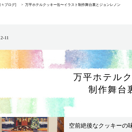
日々ブログ
]
万平ホテルクッキー缶〜イラスト制作舞台裏とジョンレノン
12-11
万平ホテル
制作舞台
空前絶後なクッキーの