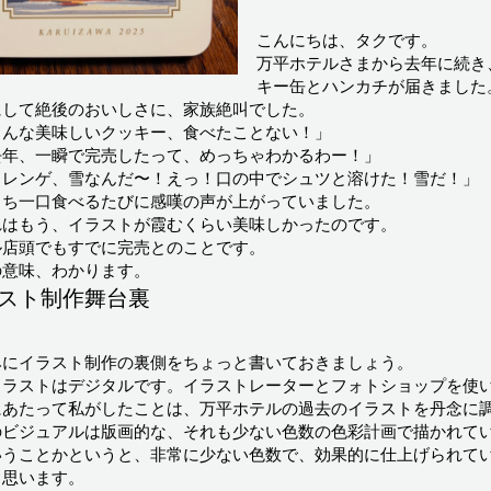
こんにちは、タクです。
万平ホテルさまから去年に続き
キー缶とハンカチが届きました
にして絶後のおいしさに、家族絶叫でした。
こんな美味しいクッキー、食べたことない！」
去年、一瞬で完売したって、めっちゃわかるわー！」
メレンゲ、雪なんだ〜！えっ！口の中でシュツと溶けた！雪だ！」
くち一口食べるたびに感嘆の声が上がっていました。
れはもう、イラストが霞むくらい美味しかったのです。
ル店頭でもすでに完売とのことです。
の意味、わかります。
スト制作舞台裏
みにイラスト制作の裏側をちょっと書いておきましょう。
イラストはデジタルです。イラストレーターとフォトショップを使
にあたって私がしたことは、万平ホテルの過去のイラストを丹念に
のビジュアルは版画的な、それも少ない色数の色彩計画で描かれて
いうことかというと、非常に少ない色数で、効果的に仕上げられて
と思います。