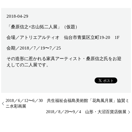
2018-04-29
「桑原信之×古山拓二人展」（仮題）
会場／アトリエアルティオ 仙台市青葉区立町19-20 1F
会期／2018／7／19〜7／25
その造形に惹かれる家具アーティスト・桑原信之氏をお迎
えしての二人展です。
2018／6／12〜6／30 共生福祉会福島美術館「花鳥風月展」協賛ミ
ニ水彩画展
2018／8／29〜9／4 山形・大沼百貨店個展