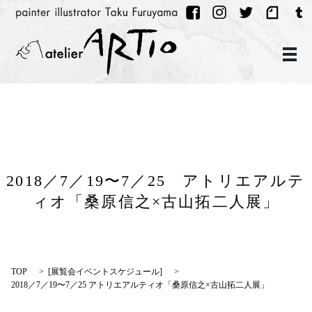
メ
2018／7／19〜7／25 アトリエアルテ
ィオ「桑原信之×古山拓二人展」
TOP
[
展覧会イベントスケジュール
]
2018／7／19〜7／25 アトリエアルティオ「桑原信之×古山拓二人展」