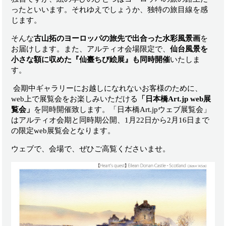
ったといいます。それゆえでしょうか、独特の旅目線を感
じます。
そんな
古山拓のヨーロッパの旅先で出合った水彩風景画
を
お届けします。また、アルティオ会場限定で、
仙台風景を
小さな額に収めた『仙臺ちび絵展』も同時開催
いたしま
す。
会期中ギャラリーにお越しになれないお客様のために、
web
上で展覧会をお楽しみいただける
「日本橋Art.jp web展
覧会」
を同時開催致します。
「日本橋Art.jpウェブ展覧会」
はアルティオ会期と同時期公開、
1月22日から2月16日まで
の限定web展覧会となります。
ウェブで、会場で、ぜひご高覧くださいませ。