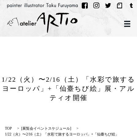
メ
1/22（火）〜2/16（土）「水彩で旅する
ヨーロッパ」+「仙臺ちび絵」展・アル
ティオ開催
TOP
[
展覧会イベントスケジュール
]
1/22（火）〜2/16（土）「水彩で旅するヨーロッパ」+「仙臺ちび絵」