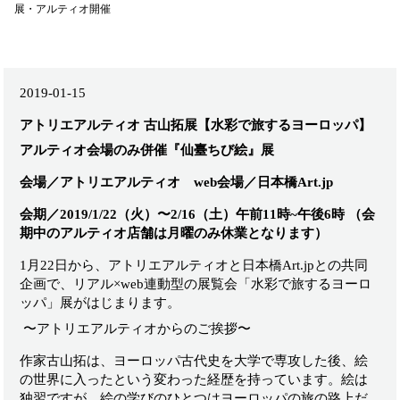
展・アルティオ開催
2019-01-15
アトリエアルティオ 古山拓展【水彩で旅するヨーロッパ】
アルティオ会場のみ併催『仙臺ちび絵』展
会場／アトリエアルティオ web会場／日本橋Art.jp
会期／2019/1/22（火）〜2/16（土）午前11時~午後6時 （会
期中のアルティオ店舗は月曜のみ休業となります）
1月22日から、アトリエアルティオと日本橋Art.jpとの共同
企画で、リアル×web連動型の展覧会「水彩で旅するヨーロ
ッパ」展がはじまります。
〜アトリエアルティオからのご挨拶〜
作家古山拓は、ヨーロッパ古代史を大学で専攻した後、絵
の世界に入ったという変わった経歴を持っています。絵は
独習ですが、絵の学びのひとつはヨーロッパの旅の路上だ