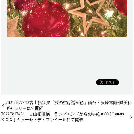
2021/10/7~13古山拓個展「旅の空は遥か色」仙台・藤崎本館6階美術
ギャラリーにて開催
2022/3/12~21 古山拓個展 ランズエンドからの手紙＃60 [ Letters
X X X ] ミューゼ・デ・ファミールにて開催