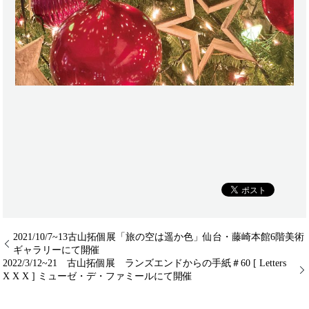
2021/10/7~13古山拓個展「旅の空は遥か色」仙台・藤崎本館6階美術
ギャラリーにて開催
2022/3/12~21 古山拓個展 ランズエンドからの手紙＃60 [ Letters
X X X ] ミューゼ・デ・ファミールにて開催