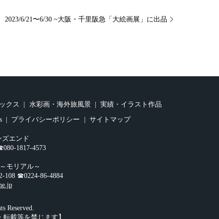
2023/6/21〜6/30 ~大阪・千里阪急「大絵画展」に出品
ックス
水彩画・海外旅風景
実績・イラスト作品
s
プライバシーポリシー
サイトマップ
ンズエンド
0-1817-4573
オ～モリアル～
☎︎0224-86-4884
ne.jp
 Reserved.
・転載等を禁じます】