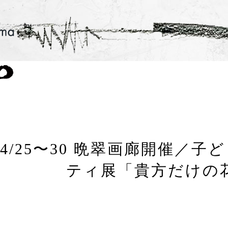
3/4/25〜30 晩翠画廊開催
ティ展「貴方だけの