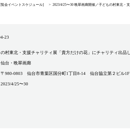
展覧会イベントスケジュール
]
2023/4/25〜30 晩翠画廊開催／子どもの村
04-23
もの村東北・支援チャリティ展「貴方だけの花」にチャリティ出品
／仙台・晩翠画廊
0-0803 仙台市青葉区国分町1丁目8-14 仙台協立第２ビル1
023/4/25〜30