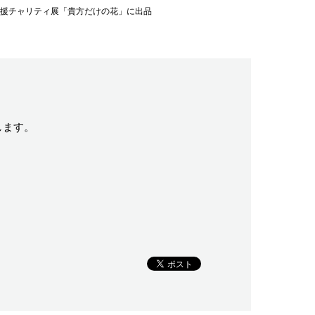
東北・支援チャリティ展「貴方だけの花」に出品
します。
F