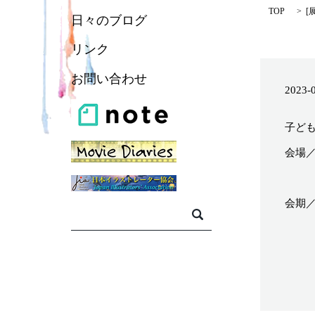
TOP
[
日々のブログ
リンク
お問い合わせ
2023-
子ど
会場
〒98
会期／2