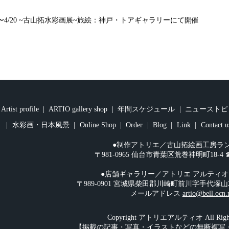
4/15〜4/20 ~古山拓水彩画展~旅絵：神戸・トアギャラリーにて開催
Artist profile
ARTIO gallery shop
年間スケジュール
ニューストピ
水彩画・日本風景
Online Shop
Order
Blog
Link
Contact u
●制作アトリエ／古山拓絵画工房ラ
〒981-0965 仙台市青葉区荒巻神明町18-4 ☎︎08
●店舗ギャラリー／アトリエ アルティ
〒989-0901 宮城県柴田郡川崎町前川字手代塚山2-108 
メールアドレス
artio@bell.ocn.
Copyright アトリエアルティオ All Rights
【掲載の記事・写真・イラストなどの無断複写