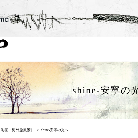
shine-安寧の
水彩画・海外旅風景
]
shine-安寧の光へ