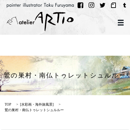
メ
鷲の巣村・南仏トゥレットシュルルー
TOP
[
水彩画・海外旅風景
]
鷲の巣村・南仏トゥレットシュルルー