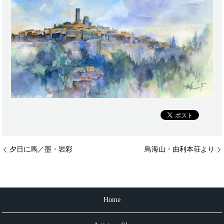
夕日に馬／墨・岩彩
鳥海山・由利本荘より
Home