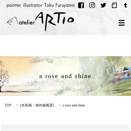
メ
a rose and shine
TOP
[
水彩画・海外旅風景
]
a rose and shine