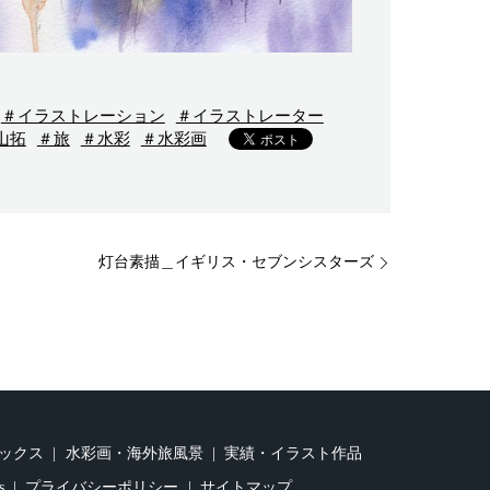
＃イラストレーション
＃イラストレーター
山拓
＃旅
＃水彩
＃水彩画
灯台素描＿イギリス・セブンシスターズ
ックス
水彩画・海外旅風景
実績・イラスト作品
s
プライバシーポリシー
サイトマップ