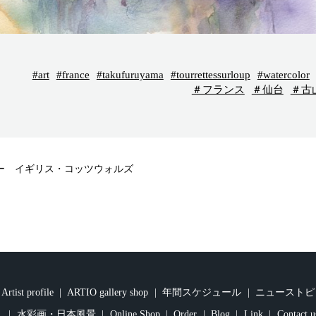
#art
#france
#takufuruyama
#tourrettessurloup
#watercolor
＃フランス
＃仙台
＃古
ー イギリス・コッツウォルズ
Artist profile
ARTIO gallery shop
年間スケジュール
ニューストピ
水彩画・日本風景
Online Shop
Order
Blog
Link
Contact u