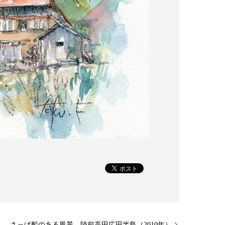
さっぱ船のある風景＿陸前高田広田半島（2010年）