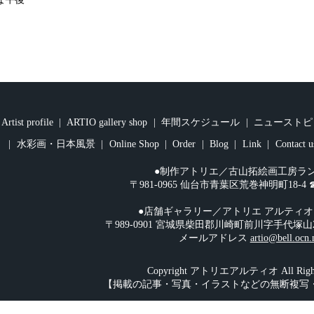
Artist profile
ARTIO gallery shop
年間スケジュール
ニューストピ
水彩画・日本風景
Online Shop
Order
Blog
Link
Contact u
●制作アトリエ／古山拓絵画工房ラ
〒981-0965 仙台市青葉区荒巻神明町18-4 ☎︎08
●店舗ギャラリー／アトリエ アルティ
〒989-0901 宮城県柴田郡川崎町前川字手代塚山2-108 
メールアドレス
artio@bell.ocn.
Copyright アトリエアルティオ All Rights
【掲載の記事・写真・イラストなどの無断複写