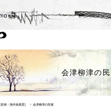
会津柳津の民
水彩画・海外旅風景
]
会津柳津の民家