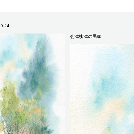
10-24
会津柳津の民家