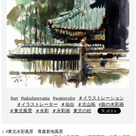
#art
#takufuruyama
#watercolor
＃イラストレーション
＃イラストレーター
＃仙台
＃古山拓
#旅の水彩画
＃東北風景
＃水彩
＃水彩画
東北の絵
#東北水彩風景 青森新地風景