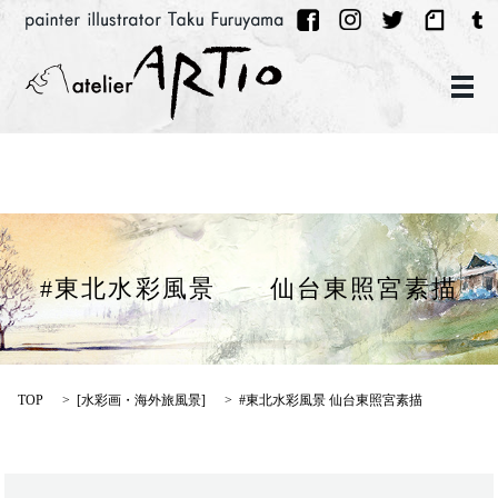
メ
#東北水彩風景 仙台東照宮素描
TOP
[
水彩画・海外旅風景
]
#東北水彩風景 仙台東照宮素描