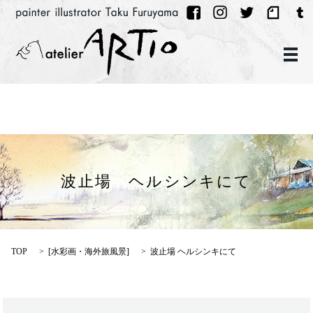
メ
波止場 ヘルシンキにて
TOP
[
水彩画・海外旅風景
]
波止場 ヘルシンキにて