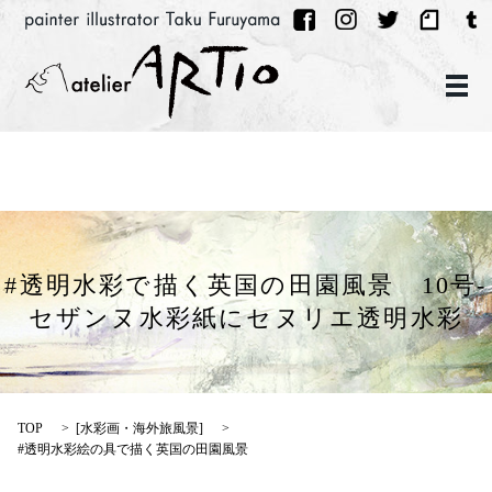
メ
#透明水彩で描く英国の田園風景 10号-
セザンヌ水彩紙にセヌリエ透明水彩
TOP
[
水彩画・海外旅風景
]
#透明水彩絵の具で描く英国の田園風景