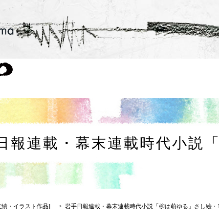
日報連載・幕末連載時代小説「
実績・イラスト作品
]
岩手日報連載・幕末連載時代小説「柳は萌ゆる」さし絵・