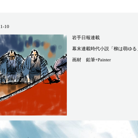
11-10
岩手日報連載
幕末連載時代小説「柳は萌ゆる
画材 鉛筆+Painter