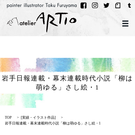
メ
岩手日報連載・幕末連載時代小説「柳は
萌ゆる」さし絵・1
TOP
[
実績・イラスト作品
]
岩手日報連載・幕末連載時代小説「柳は萌ゆる」さし絵・1