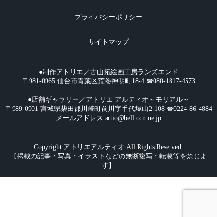
プライバシーポリシー
サイトマップ
●制作アトリエ／古山拓絵画工房ランズエンド
〒981-0965 仙台市青葉区荒巻神明町18-4 ☎︎080-1817-4573
●店舗ギャラリー／アトリエ アルティオ～モリアル～
〒989-0901 宮城県柴田郡川崎町前川字手代塚山2-108 ☎︎0224-86-4884
メールアドレス
artio@bell.ocn.ne.jp
Copyright アトリエアルティオ All Rights Reserved.
【掲載の記事・写真・イラストなどの無断複写・転載等を禁じま
す】