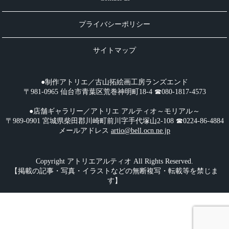
プライバシーポリシー
サイトマップ
●制作アトリエ／古山拓絵画工房ランズエンド
〒981-0965 仙台市青葉区荒巻神明町18-4 ☎︎080-1817-4573
●店舗ギャラリー／アトリエ アルティオ～モリアル～
〒989-0901 宮城県柴田郡川崎町前川字手代塚山2-108 ☎︎0224-86-4884
メールアドレス
artio@bell.ocn.ne.jp
Copyright アトリエアルティオ All Rights Reserved.
【掲載の記事・写真・イラストなどの無断複写・転載等を禁じま
す】