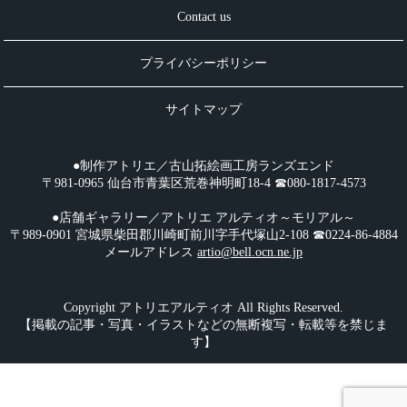
Contact us
プライバシーポリシー
サイトマップ
●制作アトリエ／古山拓絵画工房ランズエンド
〒981-0965 仙台市青葉区荒巻神明町18-4 ☎︎080-1817-4573
●店舗ギャラリー／アトリエ アルティオ～モリアル～
〒989-0901 宮城県柴田郡川崎町前川字手代塚山2-108 ☎︎0224-86-4884
メールアドレス
artio@bell.ocn.ne.jp
Copyright アトリエアルティオ All Rights Reserved.
【掲載の記事・写真・イラストなどの無断複写・転載等を禁じま
す】