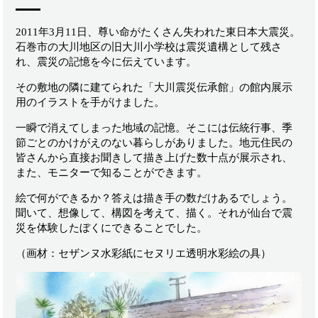
2011年3月11日、尊い命がたくさん失われた東日本大震災。
石巻市の大川地区の旧大川小学校は震災遺構として残さ
れ、震災の記憶を今に伝えています。
その敷地の隣に建てられた「大川震災伝承館」の館内展示
用のイラストを手がけました。
一瞬で消えてしまった地域の記憶。そこには伝統行事、季
節ごとのかけがえのない暮らしがありました。地元住民の
皆さんから直接お聞きして描き上げた数十点が展示され、
また、モニターで知ることができます。
絵で何ができるか？答えは描き手の数だけあるでしょう。
聞いて、想像して、構図を考えて、描く。それが仙台で震
災を体験したぼくにできることでした。
（画材：セザンヌ水彩紙にセヌリエ透明水彩絵の具）