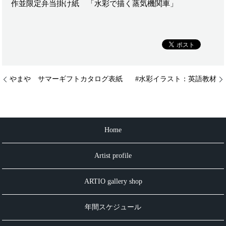
作並限定弁当掛け紙 「水彩で描く蒸気機関車」
やまや サマーギフトカタログ表紙
#水彩イラスト：英語教材
Home
Artist profile
ARTIO gallery shop
年間スケジュール