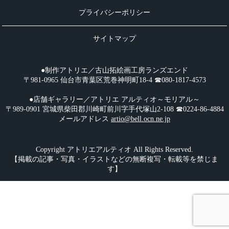
プライバシーポリシー
サイトマップ
●制作アトリエ／古山拓絵画工房ランズエンド
〒981-0965 仙台市青葉区荒巻神明町18-4 ☎︎080-1817-4573
●店舗ギャラリー／アトリエ アルティオ～モリアル～
〒989-0901 宮城県柴田郡川崎町前川字手代塚山2-108 ☎︎0224-86-4884
メールアドレス
artio@bell.ocn.ne.jp
Copyright アトリエアルティオ All Rights Reserved.
【掲載の記事・写真・イラストなどの無断複写・転載等を禁じま
す】