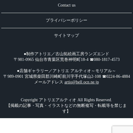
Contact us
プライバシーポリシー
サイトマップ
●制作アトリエ／古山拓絵画工房ランズエンド
〒981-0965 仙台市青葉区荒巻神明町18-4 ☎︎080-1817-4573
●店舗ギャラリー／アトリエ アルティオ～モリアル～
〒989-0901 宮城県柴田郡川崎町前川字手代塚山2-108 ☎︎0224-86-4884
メールアドレス
artio@bell.ocn.ne.jp
Copyright アトリエアルティオ All Rights Reserved.
【掲載の記事・写真・イラストなどの無断複写・転載等を禁じま
す】