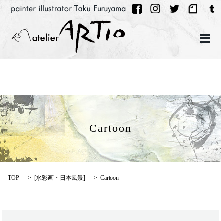
メ
Cartoon
TOP
[
水彩画・日本風景
]
Cartoon