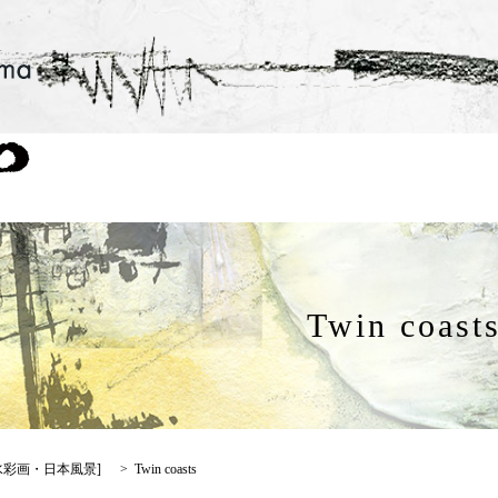
Twin coast
水彩画・日本風景
]
Twin coasts