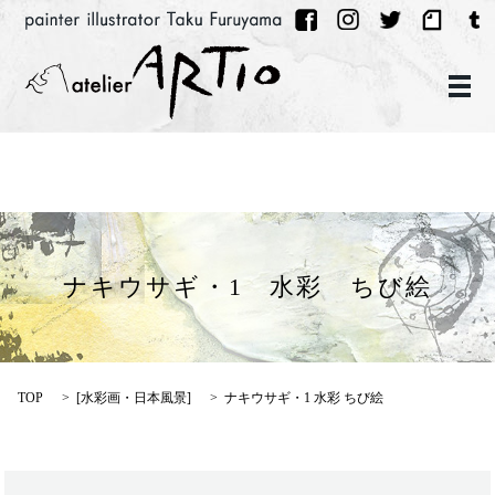
メ
ナキウサギ・1 水彩 ちび絵
TOP
[
水彩画・日本風景
]
ナキウサギ・1 水彩 ちび絵