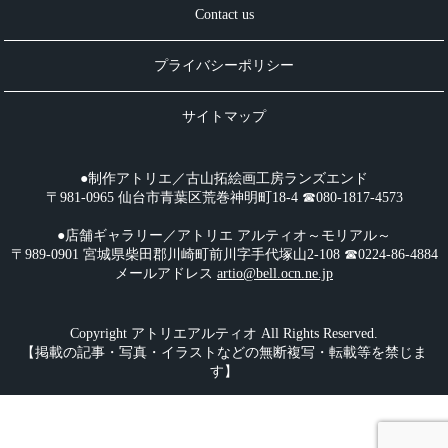
Contact us
プライバシーポリシー
サイトマップ
●制作アトリエ／古山拓絵画工房ランズエンド
〒981-0965 仙台市青葉区荒巻神明町18-4 ☎︎080-1817-4573
●店舗ギャラリー／アトリエ アルティオ～モリアル～
〒989-0901 宮城県柴田郡川崎町前川字手代塚山2-108 ☎︎0224-86-4884
メールアドレス
artio@bell.ocn.ne.jp
Copyright アトリエアルティオ All Rights Reserved.
【掲載の記事・写真・イラストなどの無断複写・転載等を禁じま
す】