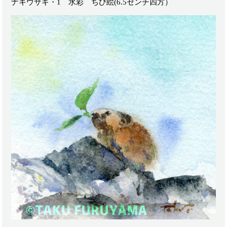
ナキウサギ・1 水彩 ちび絵(6.5センチ四方）