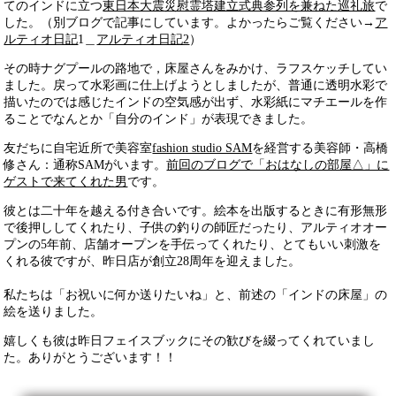
てのインドに立つ
東日本大震災慰霊塔建立式典参列を兼ねた巡礼旅
で
した。（別ブログで記事にしています。よかったらご覧ください→
ア
ルティオ日記
1＿
アルティオ日記2
）
その時ナグプールの路地で，床屋さんをみかけ、ラフスケッチしてい
ました。戻って水彩画に仕上げようとしましたが、普通に透明水彩で
描いたのでは感じたインドの空気感が出ず、水彩紙にマチエールを作
ることでなんとか「自分のインド」が表現できました。
友だちに自宅近所で美容室
fashion studio SAM
を経営する美容師・高橋
修さん：通称SAMがいます。
前回のブログで「おはなしの部屋△」に
ゲストで来てくれた男
です。
彼とは二十年を越える付き合いです。絵本を出版するときに有形無形
で後押ししてくれたり、子供の釣りの師匠だったり、アルティオオー
プンの5年前、店舗オープンを手伝ってくれたり、とてもいい刺激を
くれる彼ですが、昨日店が創立28周年を迎えました。
私たちは「お祝いに何か送りたいね」と、前述の「インドの床屋」の
絵を送りました。
嬉しくも彼は昨日フェイスブックにその歓びを綴ってくれていまし
た。ありがとうございます！！