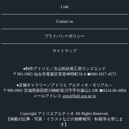
Link
Contact us
プライバシーポリシー
サイトマップ
●制作アトリエ／古山拓絵画工房ランズエンド
〒981-0965 仙台市青葉区荒巻神明町18-4 ☎︎080-1817-4573
●店舗ギャラリー／アトリエ アルティオ～モリアル～
〒989-0901 宮城県柴田郡川崎町前川字手代塚山2-108 ☎︎0224-86-4884
メールアドレス
artio@bell.ocn.ne.jp
Copyright アトリエアルティオ All Rights Reserved.
【掲載の記事・写真・イラストなどの無断複写・転載等を禁じま
す】