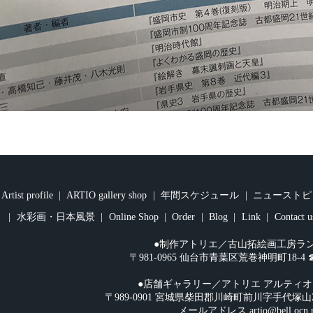
Artist profile
ARTIO gallery shop
年間スケジュール
ニューストピ
水彩画・日本風景
Online Shop
Order
Blog
Link
Contact u
●制作アトリエ／古山拓絵画工房ラ
〒981-0965 仙台市青葉区荒巻神明町18-4 ☎︎08
●店舗ギャラリー／アトリエ アルティ
〒989-0901 宮城県柴田郡川崎町前川字手代塚山2-108 
メールアドレス
artio@bell.ocn.