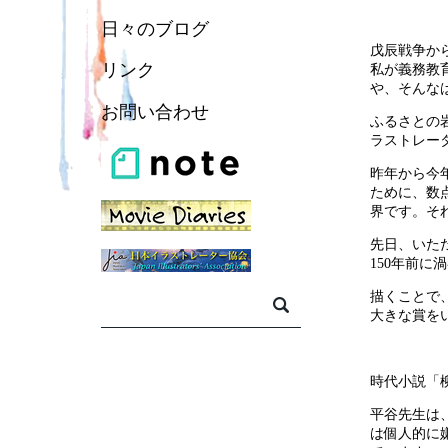
日々のブログ
戊辰戦争か
リンク
私が義務教
や、そんな
お問い合わせ
ふるさとの
ラストレー
昨年から今
ために、数
界です。そ
先日、いた
150年前
描くことで
大きな賞を
時代小説「
平谷先生は
は個人的に