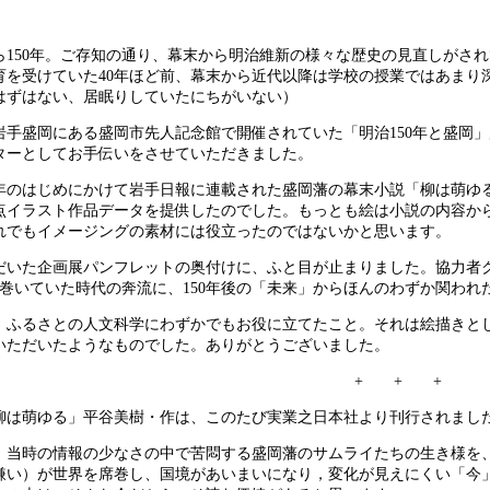
ら150年。ご存知の通り、幕末から明治維新の様々な歴史の見直しがさ
育を受けていた40年ほど前、幕末から近代以降は学校の授業ではあまり
はずはない、居眠りしていたにちがいない）
岩手盛岡にある盛岡市先人記念館で開催されていた「明治150年と盛岡
ターとしてお手伝いをさせていただきました。
年のはじめにかけて岩手日報に連載された盛岡藩の幕末小説「柳は萌ゆ
点イラスト作品データを提供したのでした。もっとも絵は小説の内容か
れでもイメージングの素材には役立ったのではないかと思います。
だいた企画展パンフレットの奥付けに、ふと目が止まりました。協力者
に渦巻いていた時代の奔流に、150年後の「未来」からほんのわずか関わ
、ふるさとの人文科学にわずかでもお役に立てたこと。それは絵描きと
いただいたようなものでした。ありがとうございました。
+ + +
柳は萌ゆる」平谷美樹・作は、このたび実業之日本社より刊行されまし
、当時の情報の少なさの中で苦悶する盛岡藩のサムライたちの生き様を、見
嫌い）が世界を席巻し、国境があいまいになり，変化が見えにくい「今