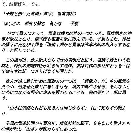
で、結構好き、です。
『子規と歩いた宮城』第7回 塩竃神社3
涼しさの 猶有り難き 昔かな 子規
かつて歌人にとって、塩釜は憧れの地の一つだった。藻塩焼きの神
事が歌枕となり、紫式部も塩釜を歌に詠んでいる。子規もまた、神社
の眼下にたなびく煙を「塩焼く煙かと見るは汽車汽船の出入りするな
り」と記している。
この描写は、旅人歌人ならではの表現だと思う。塩焼く煙という歌
枕と、時代の先端技術が吐き出す黒煙。彼は時代の移り変わりを「は
て知らずの記」にさりげなく描写した。
旅人が前に進むための原動力の一つは、「想像力」だ。今の風景を
見つめ、色あせた歳月に思いをはせ、脳内で再生させる。そんなふう
に今につながる歴史に血肉を通わせることも、旅の要だと、私は思
う。
「山水は依然たれども見る人は同じからず」（はて知らずの記よ
り）
子規の塩釜訪問から百余年。塩釜神社の眼下、名をなした歌人たち
の焦がれし「山水」が変わらずにあった。