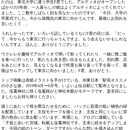
たのは、東北大学に通う学生F君でした。アルティオがオープンした
ばかりの5年前、一人暮らしの彼はよくアルティオによってくれてい
ました。ここ数年しばらく顔を見なかったのですが、「今日、大学の
卒業式でした。今から就職先の東京に向かうんです。最後にお別れを
言いたくて…」
うれしかったです。いろいろ話しているうちにF君の目に涙。「だっ
て…今からもう東京に行っちゃうんですよ。もう会えないかもしれな
いんですよ。ほんと、ありがとうございました」
ウクレレが趣味でアルティオで弾いて歌ってくれたり、一緒に晩ご飯
を食べに行ったり、私たちも良き思い出をもらえました。別れ際、店
をあとにすると、見えなくなるまで何度も振り返って手を振って、最
後はサムアップして東京に向かいました。F君、ありがとう。
トップ画像は表紙イラストを手がけている、
JR
東日本「駅長オススメ
の小さな旅」
2019
年
4
月〜
6
月号。いよいよ仙台駅にて配布となりまし
た。塩竃神社に咲く塩竈桜がと神社本殿がモチーフです。是非目にし
ましたらお持ち帰りください。
描くにあたって桜を際立たせるために、バックに彩度の低い補色の緑
を配置しています。主役モチーフを描くとき、主役と同じくらいに背
景の色合いに気を配っています。奇遇にも、ブログに連載している
「子規と歩いた宮城」転載も塩竃神社です。文末に続きをアップしま
す。今回の絵のトーン，ダークですがいろんな想いを描き込んだ絵