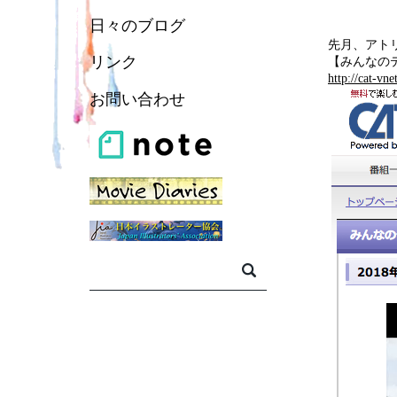
日々のブログ
先月、アト
リンク
【みんなの
http://cat-vn
お問い合わせ