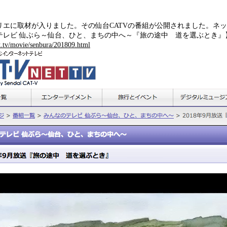
リエに取材が入りました。その仙台CATVの番組が公開されました。ネ
テレビ 仙ぶら～仙台、ひと、まちの中へ～『旅の途中 道を選ぶとき』
et.tv/movie/senbura/201809.html