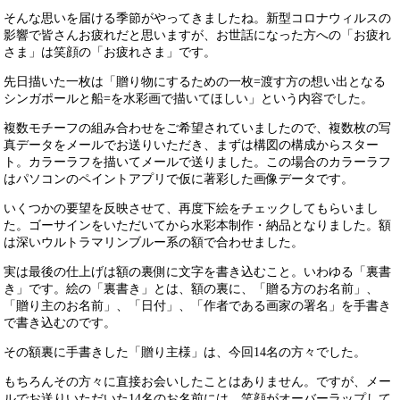
そんな思いを届ける季節がやってきましたね。新型コロナウィルスの
影響で皆さんお疲れだと思いますが、お世話になった方への「お疲れ
さま」は笑顔の「お疲れさま」です。
先日描いた一枚は「贈り物にするための一枚=渡す方の想い出となる
シンガポールと船=を水彩画で描いてほしい」という内容でした。
複数モチーフの組み合わせをご希望されていましたので、複数枚の写
真データをメールでお送りいただき、まずは構図の構成からスター
ト。カラーラフを描いてメールで送りました。この場合のカラーラフ
はパソコンのペイントアプリで仮に著彩した画像データです。
いくつかの要望を反映させて、再度下絵をチェックしてもらいまし
た。ゴーサインをいただいてから水彩本制作・納品となりました。額
は深いウルトラマリンブルー系の額で合わせました。
実は最後の仕上げは額の裏側に文字を書き込むこと。いわゆる「裏書
き」です。絵の「裏書き」とは、額の裏に、「贈る方のお名前」、
「贈り主のお名前」、「日付」、「作者である画家の署名」を手書き
で書き込むのです。
その額裏に手書きした「贈り主様」は、今回14名の方々でした。
もちろんその方々に直接お会いしたことはありません。ですが、メー
ルでお送りいただいた14名のお名前には、笑顔がオーバーラップして