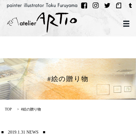
メ
#絵の贈り物
TOP
#絵の贈り物
■ 2019.1.31 NEWS ■