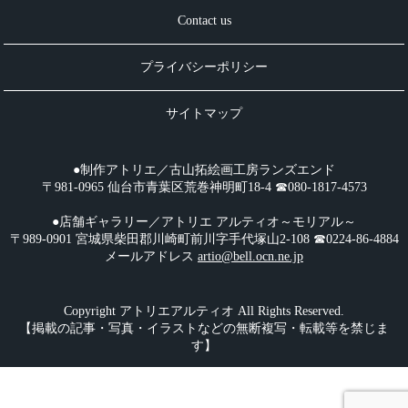
Contact us
プライバシーポリシー
サイトマップ
●制作アトリエ／古山拓絵画工房ランズエンド
〒981-0965 仙台市青葉区荒巻神明町18-4 ☎︎080-1817-4573
●店舗ギャラリー／アトリエ アルティオ～モリアル～
〒989-0901 宮城県柴田郡川崎町前川字手代塚山2-108 ☎︎0224-86-4884
メールアドレス
artio@bell.ocn.ne.jp
Copyright アトリエアルティオ All Rights Reserved.
【掲載の記事・写真・イラストなどの無断複写・転載等を禁じま
す】