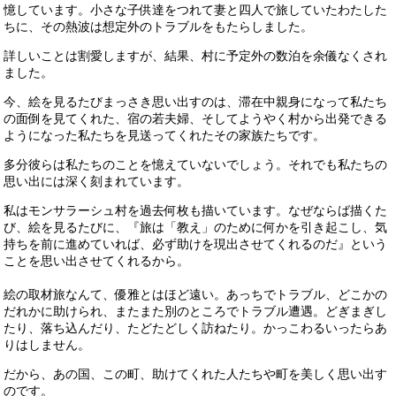
憶しています。小さな子供達をつれて妻と四人で旅していたわたした
ちに、その熱波は想定外のトラブルをもたらしました。
詳しいことは割愛しますが、結果、村に予定外の数泊を余儀なくされ
ました。
今、絵を見るたびまっさき思い出すのは、滞在中親身になって私たち
の面倒を見てくれた、宿の若夫婦、そしてようやく村から出発できる
ようになった私たちを見送ってくれたその家族たちです。
多分彼らは私たちのことを憶えていないでしょう。それでも私たちの
思い出には深く刻まれています。
私はモンサラーシュ村を過去何枚も描いています。なぜならば描くた
び、絵を見るたびに、『旅は「教え」のために何かを引き起こし、気
持ちを前に進めていれば、必ず助けを現出させてくれるのだ』という
ことを思い出させてくれるから。
絵の取材旅なんて、優雅とはほど遠い。あっちでトラブル、どこかの
だれかに助けられ、またまた別のところでトラブル遭遇。どぎまぎし
たり、落ち込んだり、たどたどしく訪ねたり。かっこわるいったらあ
りはしません。
だから、あの国、この町、助けてくれた人たちや町を美しく思い出す
のです。